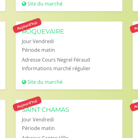
Site du marché
Aujourd'hui
Au
ROQUEVAIRE
Jour
Vendredi
Période
matin
Adresse
Cours Negrel Féraud
Informations
marché régulier
Site du marché
Aujourd'hui
Au
SAINT CHAMAS
Jour
Vendredi
Période
matin