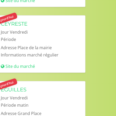
Site du marché
jourd'hui
CEYRESTE
Jour
Vendredi
Période
Adresse
Place de la mairie
Informations
marché régulier
Site du marché
jourd'hui
EGUILLES
Jour
Vendredi
Période
matin
Adresse
Grand Place