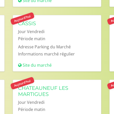
Site du marché
Aujourd'hui
Au
CASSIS
Jour
Vendredi
Période
matin
Adresse
Parking du Marché
Informations
marché régulier
Site du marché
Aujourd'hui
Au
CHATEAUNEUF LES
MARTIGUES
Jour
Vendredi
Période
matin