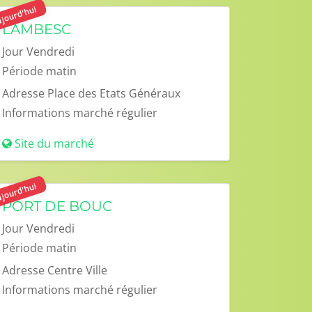
jourd'hui
LAMBESC
Jour
Vendredi
Période
matin
Adresse
Place des Etats Généraux
Informations
marché régulier
Site du marché
jourd'hui
PORT DE BOUC
Jour
Vendredi
Période
matin
Adresse
Centre Ville
Informations
marché régulier