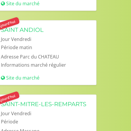
Site du marché
jourd'hui
SAINT ANDIOL
Jour
Vendredi
Période
matin
Adresse
Parc du CHATEAU
Informations
marché régulier
Site du marché
jourd'hui
SAINT-MITRE-LES-REMPARTS
Jour
Vendredi
Période