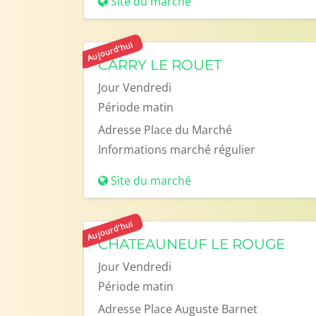
Site du marché
Aujourd'hui
CARRY LE ROUET
Jour
Vendredi
Période
matin
Adresse
Place du Marché
Informations
marché régulier
Site du marché
Aujourd'hui
CHATEAUNEUF LE ROUGE
Jour
Vendredi
Période
matin
Adresse
Place Auguste Barnet