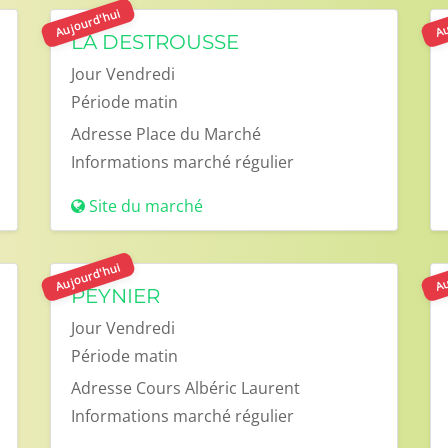
Aujourd'hui
Au
LA DESTROUSSE
Jour
Vendredi
Période
matin
Adresse
Place du Marché
Informations
marché régulier
Site du marché
Aujourd'hui
Au
PEYNIER
Jour
Vendredi
Période
matin
Adresse
Cours Albéric Laurent
Informations
marché régulier