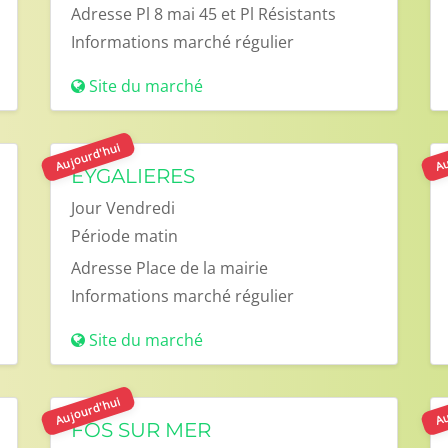
Adresse
Pl 8 mai 45 et Pl Résistants
Informations
marché régulier
Site du marché
Aujourd'hui
Au
EYGALIERES
Jour
Vendredi
Période
matin
Adresse
Place de la mairie
Informations
marché régulier
Site du marché
Aujourd'hui
Au
FOS SUR MER