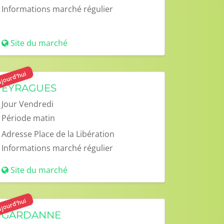
Informations
marché régulier
Site du marché
jourd'hui
EYRAGUES
Jour
Vendredi
Période
matin
Adresse
Place de la Libération
Informations
marché régulier
Site du marché
jourd'hui
GARDANNE