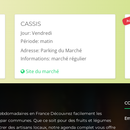
Au
CASSIS
Jour:
Vendredi
Période:
matin
Adresse:
Parking du Marché
Informations:
marché régulier
Site du marché
C
Hebdomadaires en France Découvrez facilement les
Em
t par communes. Que ce soit pour des fruits et légumes
ntrer des artisans locaux, notre agenda complet vous offre