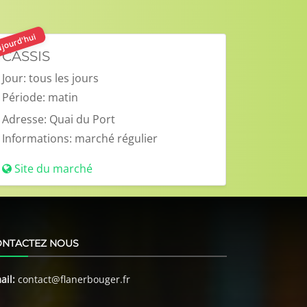
jourd'hui
CASSIS
Jour:
tous les jours
Période:
matin
Adresse:
Quai du Port
Informations:
marché régulier
Site du marché
ONTACTEZ NOUS
ail:
contact@flanerbouger.fr