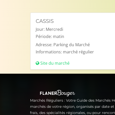
CASSIS
Jour:
Mercredi
Période:
matin
Adresse:
Parking du Marché
Informations:
marché régulier
Site du marché
Marchés Réguliers : Votre Guide des Marchés 
marchés de votre région, organisés par date e
frais, des spécialités régionales, ou pour renco