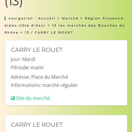
(13)
navigation :
Accueil
>
Marché
>
Région Provence-
Alpes-Côte d'Azur
>
13 les marchés des Bouches du
Rhône
> 13 / CARRY LE ROUET
CARRY LE ROUET
Jour:
Mardi
Période:
matin
Adresse:
Place du Marché
Informations:
marché régulier
Site du marché
CARRY LE ROUET