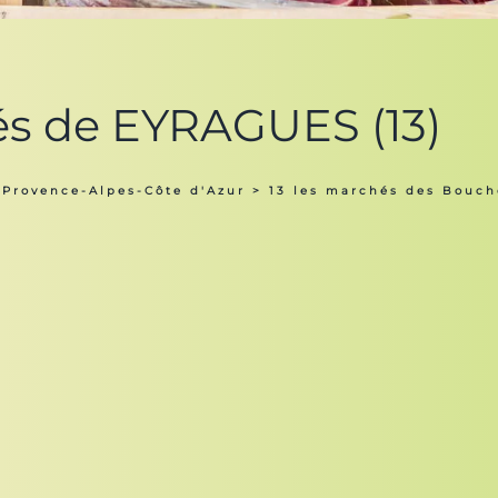
és de EYRAGUES (13)
 Provence-Alpes-Côte d'Azur
>
13 les marchés des Bouc