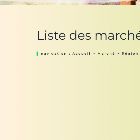
Liste des march
navigation :
Accueil
>
Marché
>
Région