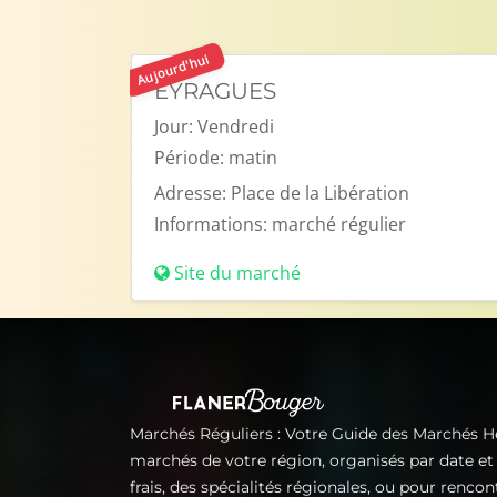
Aujourd'hui
EYRAGUES
Jour:
Vendredi
Période:
matin
Adresse:
Place de la Libération
Informations:
marché régulier
Site du marché
Marchés Réguliers : Votre Guide des Marchés 
marchés de votre région, organisés par date e
frais, des spécialités régionales, ou pour renco