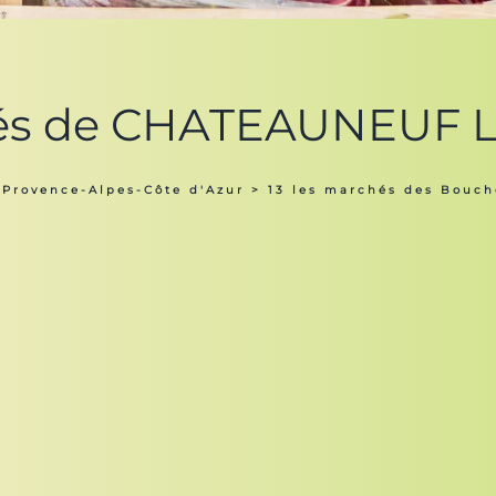
hés de CHATEAUNEUF L
 Provence-Alpes-Côte d'Azur
>
13 les marchés des Bouc