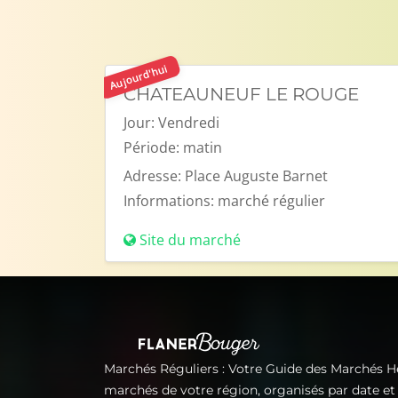
Aujourd'hui
CHATEAUNEUF LE ROUGE
Jour:
Vendredi
Période:
matin
Adresse:
Place Auguste Barnet
Informations:
marché régulier
Site du marché
Marchés Réguliers : Votre Guide des Marchés 
marchés de votre région, organisés par date e