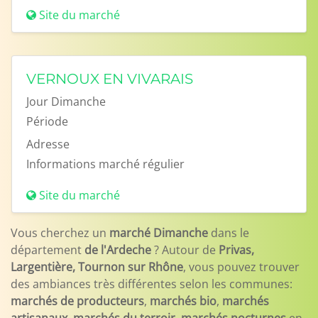
Site du marché
VERNOUX EN VIVARAIS
Jour
Dimanche
Période
Adresse
Informations
marché régulier
Site du marché
Vous cherchez un
marché Dimanche
dans le
département
de l'Ardeche
? Autour de
Privas,
Largentière, Tournon sur Rhône
, vous pouvez trouver
des ambiances très différentes selon les communes:
marchés de producteurs
,
marchés bio
,
marchés