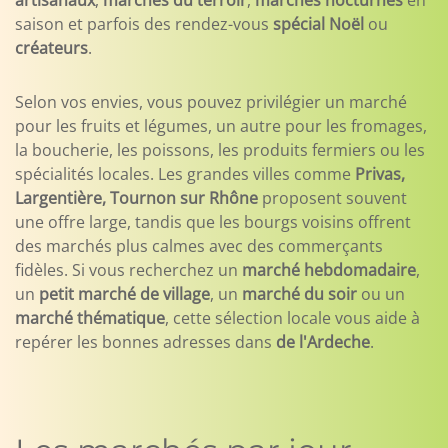
artisanaux
,
marchés du terroir
,
marchés nocturnes
en
saison et parfois des rendez-vous
spécial Noël
ou
créateurs
.
Selon vos envies, vous pouvez privilégier un marché
pour les fruits et légumes, un autre pour les fromages,
la boucherie, les poissons, les produits fermiers ou les
spécialités locales. Les grandes villes comme
Privas,
Largentière, Tournon sur Rhône
proposent souvent
une offre large, tandis que les bourgs voisins offrent
des marchés plus calmes avec des commerçants
fidèles. Si vous recherchez un
marché hebdomadaire
,
un
petit marché de village
, un
marché du soir
ou un
marché thématique
, cette sélection locale vous aide à
repérer les bonnes adresses dans
de l'Ardeche
.