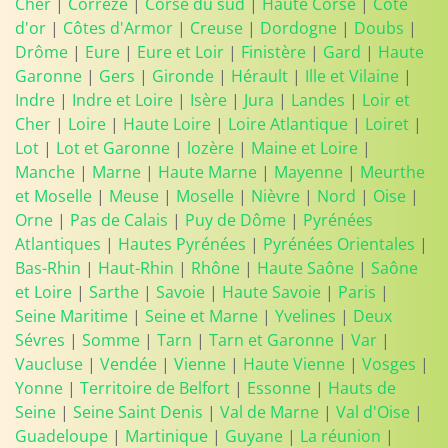
Cher
|
Corrèze
|
Corse du sud
|
Haute Corse
|
Côte
d'or
|
Côtes d'Armor
|
Creuse
|
Dordogne
|
Doubs
|
Drôme
|
Eure
|
Eure et Loir
|
Finistère
|
Gard
|
Haute
Garonne
|
Gers
|
Gironde
|
Hérault
|
Ille et Vilaine
|
Indre
|
Indre et Loire
|
Isère
|
Jura
|
Landes
|
Loir et
Cher
|
Loire
|
Haute Loire
|
Loire Atlantique
|
Loiret
|
Lot
|
Lot et Garonne
|
lozère
|
Maine et Loire
|
Manche
|
Marne
|
Haute Marne
|
Mayenne
|
Meurthe
et Moselle
|
Meuse
|
Moselle
|
Nièvre
|
Nord
|
Oise
|
Orne
|
Pas de Calais
|
Puy de Dôme
|
Pyrénées
Atlantiques
|
Hautes Pyrénées
|
Pyrénées Orientales
|
Bas-Rhin
|
Haut-Rhin
|
Rhône
|
Haute Saône
|
Saône
et Loire
|
Sarthe
|
Savoie
|
Haute Savoie
|
Paris
|
Seine Maritime
|
Seine et Marne
|
Yvelines
|
Deux
Sévres
|
Somme
|
Tarn
|
Tarn et Garonne
|
Var
|
Vaucluse
|
Vendée
|
Vienne
|
Haute Vienne
|
Vosges
|
Yonne
|
Territoire de Belfort
|
Essonne
|
Hauts de
Seine
|
Seine Saint Denis
|
Val de Marne
|
Val d'Oise
|
Guadeloupe
|
Martinique
|
Guyane
|
La réunion
|