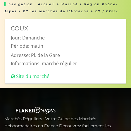
navigation :
Accueil
>
Marché
>
Région Rhône-
Alpes
>
07 les marchés de l'Ardeche
> 07 / COUX
COUX
Jour:
Dimanche
Période:
matin
Adresse:
Pl. de la Gare
Informations:
marché régulier
Site du marché
Marchés Réguliers : Votre Guide des Marchés
Hebdomadaires en France Découvrez facilement les