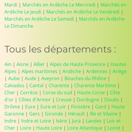
Mardi
|
Marchés en Ardèche Le Mercredi
|
Marchés en
Ardèche Le Jeudi
|
Marchés en Ardèche Le Vendredi
|
Marchés en Ardèche Le Samedi
|
Marchés en Ardèche
Le Dimanche
Tous les départements :
Ain
|
Aisne
|
Allier
|
Alpes de Haute Provence
|
Hautes
Alpes
|
Alpes maritimes
|
Ardèche
|
Ardennes
|
Ariège
|
Aube
|
Aude
|
Aveyron
|
Bouches du Rhône
|
Calvados
|
Cantal
|
Charente
|
Charente Maritime
|
Cher
|
Corrèze
|
Corse du sud
|
Haute Corse
|
Côte
d'or
|
Côtes d'Armor
|
Creuse
|
Dordogne
|
Doubs
|
Drôme
|
Eure
|
Eure et Loir
|
Finistère
|
Gard
|
Haute
Garonne
|
Gers
|
Gironde
|
Hérault
|
Ille et Vilaine
|
Indre
|
Indre et Loire
|
Isère
|
Jura
|
Landes
|
Loir et
Cher
|
Loire
|
Haute Loire
|
Loire Atlantique
|
Loiret
|