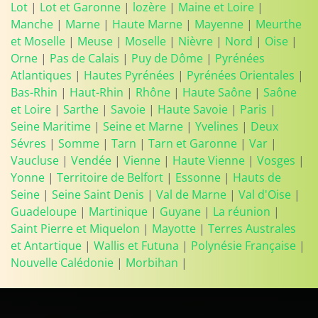
Lot
|
Lot et Garonne
|
lozère
|
Maine et Loire
|
Manche
|
Marne
|
Haute Marne
|
Mayenne
|
Meurthe
et Moselle
|
Meuse
|
Moselle
|
Nièvre
|
Nord
|
Oise
|
Orne
|
Pas de Calais
|
Puy de Dôme
|
Pyrénées
Atlantiques
|
Hautes Pyrénées
|
Pyrénées Orientales
|
Bas-Rhin
|
Haut-Rhin
|
Rhône
|
Haute Saône
|
Saône
et Loire
|
Sarthe
|
Savoie
|
Haute Savoie
|
Paris
|
Seine Maritime
|
Seine et Marne
|
Yvelines
|
Deux
Sévres
|
Somme
|
Tarn
|
Tarn et Garonne
|
Var
|
Vaucluse
|
Vendée
|
Vienne
|
Haute Vienne
|
Vosges
|
Yonne
|
Territoire de Belfort
|
Essonne
|
Hauts de
Seine
|
Seine Saint Denis
|
Val de Marne
|
Val d'Oise
|
Guadeloupe
|
Martinique
|
Guyane
|
La réunion
|
Saint Pierre et Miquelon
|
Mayotte
|
Terres Australes
et Antartique
|
Wallis et Futuna
|
Polynésie Française
|
Nouvelle Calédonie
|
Morbihan
|