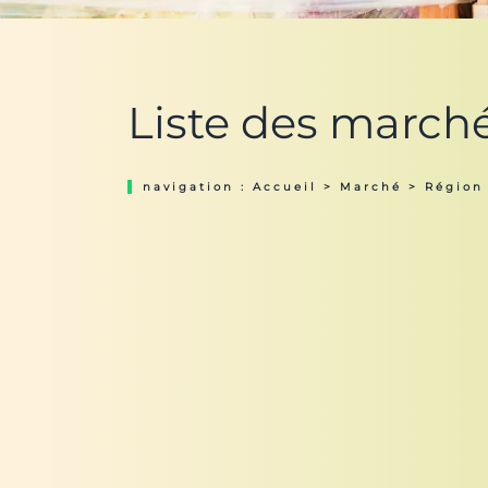
Liste des march
navigation :
Accueil
>
Marché
>
Région