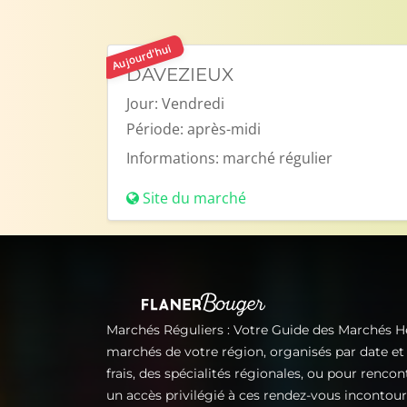
Aujourd'hui
DAVEZIEUX
Jour:
Vendredi
Période:
après-midi
Informations:
marché régulier
Site du marché
Marchés Réguliers : Votre Guide des Marchés 
marchés de votre région, organisés par date e
frais, des spécialités régionales, ou pour renco
un accès privilégié à ces rendez-vous incontou