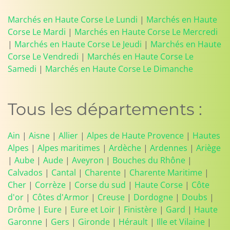
Marchés en Haute Corse Le Lundi
|
Marchés en Haute
Corse Le Mardi
|
Marchés en Haute Corse Le Mercredi
|
Marchés en Haute Corse Le Jeudi
|
Marchés en Haute
Corse Le Vendredi
|
Marchés en Haute Corse Le
Samedi
|
Marchés en Haute Corse Le Dimanche
Tous les départements :
Ain
|
Aisne
|
Allier
|
Alpes de Haute Provence
|
Hautes
Alpes
|
Alpes maritimes
|
Ardèche
|
Ardennes
|
Ariège
|
Aube
|
Aude
|
Aveyron
|
Bouches du Rhône
|
Calvados
|
Cantal
|
Charente
|
Charente Maritime
|
Cher
|
Corrèze
|
Corse du sud
|
Haute Corse
|
Côte
d'or
|
Côtes d'Armor
|
Creuse
|
Dordogne
|
Doubs
|
Drôme
|
Eure
|
Eure et Loir
|
Finistère
|
Gard
|
Haute
Garonne
|
Gers
|
Gironde
|
Hérault
|
Ille et Vilaine
|