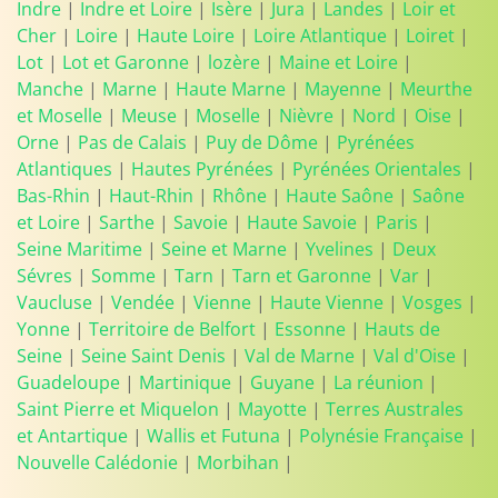
Indre
|
Indre et Loire
|
Isère
|
Jura
|
Landes
|
Loir et
Cher
|
Loire
|
Haute Loire
|
Loire Atlantique
|
Loiret
|
Lot
|
Lot et Garonne
|
lozère
|
Maine et Loire
|
Manche
|
Marne
|
Haute Marne
|
Mayenne
|
Meurthe
et Moselle
|
Meuse
|
Moselle
|
Nièvre
|
Nord
|
Oise
|
Orne
|
Pas de Calais
|
Puy de Dôme
|
Pyrénées
Atlantiques
|
Hautes Pyrénées
|
Pyrénées Orientales
|
Bas-Rhin
|
Haut-Rhin
|
Rhône
|
Haute Saône
|
Saône
et Loire
|
Sarthe
|
Savoie
|
Haute Savoie
|
Paris
|
Seine Maritime
|
Seine et Marne
|
Yvelines
|
Deux
Sévres
|
Somme
|
Tarn
|
Tarn et Garonne
|
Var
|
Vaucluse
|
Vendée
|
Vienne
|
Haute Vienne
|
Vosges
|
Yonne
|
Territoire de Belfort
|
Essonne
|
Hauts de
Seine
|
Seine Saint Denis
|
Val de Marne
|
Val d'Oise
|
Guadeloupe
|
Martinique
|
Guyane
|
La réunion
|
Saint Pierre et Miquelon
|
Mayotte
|
Terres Australes
et Antartique
|
Wallis et Futuna
|
Polynésie Française
|
Nouvelle Calédonie
|
Morbihan
|