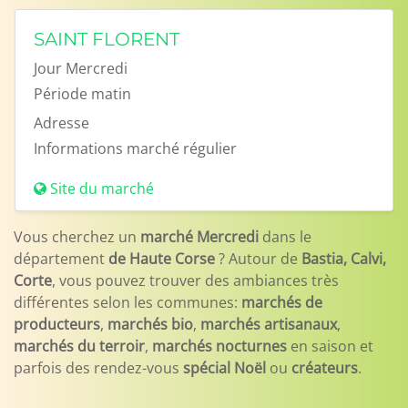
SAINT FLORENT
Jour
Mercredi
Période
matin
Adresse
Informations
marché régulier
Site du marché
Vous cherchez un
marché Mercredi
dans le
département
de Haute Corse
? Autour de
Bastia, Calvi,
Corte
, vous pouvez trouver des ambiances très
différentes selon les communes:
marchés de
producteurs
,
marchés bio
,
marchés artisanaux
,
marchés du terroir
,
marchés nocturnes
en saison et
parfois des rendez-vous
spécial Noël
ou
créateurs
.