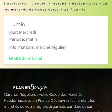
navigation :
Accueil
>
Marché
>
Région Corse
>
2B
les marchés de Haute Corse
> 2B / Lumio
Lumio
Jour:
Mercredi
Période:
matin
Informations:
marché régulier
Site du marché
Marchés Réguliers : Votre Guide des Marchés
Hebdomadaires en France Découvrez facilement les
marchés de votre région, organisés par date et par