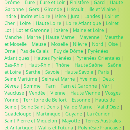
Drôme
|
Eure
|
Eure et Loir
|
Finistère
|
Gard
|
Haute
Garonne
|
Gers
|
Gironde
|
Hérault
|
Ille et Vilaine
|
Indre
|
Indre et Loire
|
Isère
|
Jura
|
Landes
|
Loir et
Cher
|
Loire
|
Haute Loire
|
Loire Atlantique
|
Loiret
|
Lot
|
Lot et Garonne
|
lozère
|
Maine et Loire
|
Manche
|
Marne
|
Haute Marne
|
Mayenne
|
Meurthe
et Moselle
|
Meuse
|
Moselle
|
Nièvre
|
Nord
|
Oise
|
Orne
|
Pas de Calais
|
Puy de Dôme
|
Pyrénées
Atlantiques
|
Hautes Pyrénées
|
Pyrénées Orientales
|
Bas-Rhin
|
Haut-Rhin
|
Rhône
|
Haute Saône
|
Saône
et Loire
|
Sarthe
|
Savoie
|
Haute Savoie
|
Paris
|
Seine Maritime
|
Seine et Marne
|
Yvelines
|
Deux
Sévres
|
Somme
|
Tarn
|
Tarn et Garonne
|
Var
|
Vaucluse
|
Vendée
|
Vienne
|
Haute Vienne
|
Vosges
|
Yonne
|
Territoire de Belfort
|
Essonne
|
Hauts de
Seine
|
Seine Saint Denis
|
Val de Marne
|
Val d'Oise
|
Guadeloupe
|
Martinique
|
Guyane
|
La réunion
|
Saint Pierre et Miquelon
|
Mayotte
|
Terres Australes
et Antartique
|
Wallis et Futuna
|
Polynésie Française
|