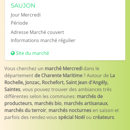
SAUJON
Jour
Mercredi
Période
Adresse
Marché couvert
Informations
marché régulier
Site du marché
Vous cherchez un
marché Mercredi
dans le
département
de Charente Maritime
? Autour de
La
Rochelle, Jonzac, Rochefort, Saint Jean d'Angély,
Saintes
, vous pouvez trouver des ambiances très
différentes selon les communes:
marchés de
producteurs
,
marchés bio
,
marchés artisanaux
,
marchés du terroir
,
marchés nocturnes
en saison et
parfois des rendez-vous
spécial Noël
ou
créateurs
.