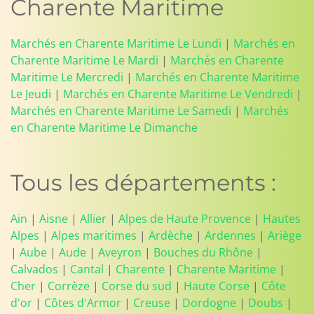
Charente Maritime
Marchés en Charente Maritime Le Lundi
|
Marchés en
Charente Maritime Le Mardi
|
Marchés en Charente
Maritime Le Mercredi
|
Marchés en Charente Maritime
Le Jeudi
|
Marchés en Charente Maritime Le Vendredi
|
Marchés en Charente Maritime Le Samedi
|
Marchés
en Charente Maritime Le Dimanche
Tous les départements :
Ain
|
Aisne
|
Allier
|
Alpes de Haute Provence
|
Hautes
Alpes
|
Alpes maritimes
|
Ardèche
|
Ardennes
|
Ariège
|
Aube
|
Aude
|
Aveyron
|
Bouches du Rhône
|
Calvados
|
Cantal
|
Charente
|
Charente Maritime
|
Cher
|
Corrèze
|
Corse du sud
|
Haute Corse
|
Côte
d'or
|
Côtes d'Armor
|
Creuse
|
Dordogne
|
Doubs
|