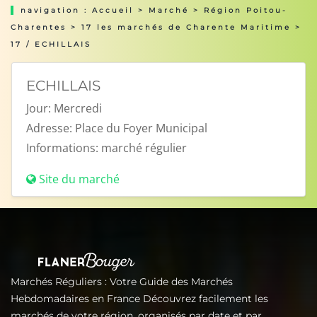
navigation :
Accueil
>
Marché
>
Région Poitou-
Charentes
>
17 les marchés de Charente Maritime
>
17 / ECHILLAIS
ECHILLAIS
Jour:
Mercredi
Adresse:
Place du Foyer Municipal
Informations:
marché régulier
Site du marché
Marchés Réguliers : Votre Guide des Marchés
Hebdomadaires en France Découvrez facilement les
marchés de votre région, organisés par date et par