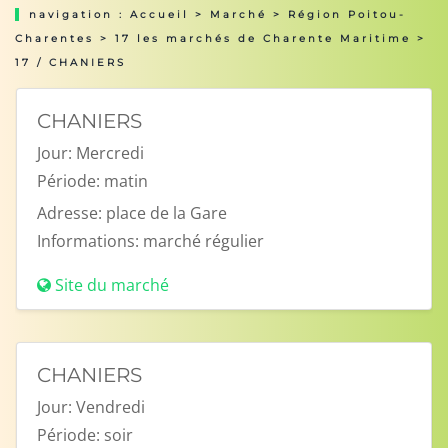
navigation :
Accueil
>
Marché
>
Région Poitou-
Charentes
>
17 les marchés de Charente Maritime
>
17 / CHANIERS
CHANIERS
Jour:
Mercredi
Période:
matin
Adresse:
place de la Gare
Informations:
marché régulier
Site du marché
CHANIERS
Jour:
Vendredi
Période:
soir