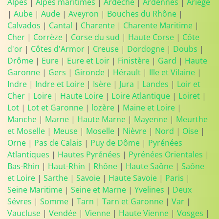
Alpes
|
Alpes maritimes
|
Ardèche
|
Ardennes
|
Ariège
|
Aube
|
Aude
|
Aveyron
|
Bouches du Rhône
|
Calvados
|
Cantal
|
Charente
|
Charente Maritime
|
Cher
|
Corrèze
|
Corse du sud
|
Haute Corse
|
Côte
d'or
|
Côtes d'Armor
|
Creuse
|
Dordogne
|
Doubs
|
Drôme
|
Eure
|
Eure et Loir
|
Finistère
|
Gard
|
Haute
Garonne
|
Gers
|
Gironde
|
Hérault
|
Ille et Vilaine
|
Indre
|
Indre et Loire
|
Isère
|
Jura
|
Landes
|
Loir et
Cher
|
Loire
|
Haute Loire
|
Loire Atlantique
|
Loiret
|
Lot
|
Lot et Garonne
|
lozère
|
Maine et Loire
|
Manche
|
Marne
|
Haute Marne
|
Mayenne
|
Meurthe
et Moselle
|
Meuse
|
Moselle
|
Nièvre
|
Nord
|
Oise
|
Orne
|
Pas de Calais
|
Puy de Dôme
|
Pyrénées
Atlantiques
|
Hautes Pyrénées
|
Pyrénées Orientales
|
Bas-Rhin
|
Haut-Rhin
|
Rhône
|
Haute Saône
|
Saône
et Loire
|
Sarthe
|
Savoie
|
Haute Savoie
|
Paris
|
Seine Maritime
|
Seine et Marne
|
Yvelines
|
Deux
Sévres
|
Somme
|
Tarn
|
Tarn et Garonne
|
Var
|
Vaucluse
|
Vendée
|
Vienne
|
Haute Vienne
|
Vosges
|