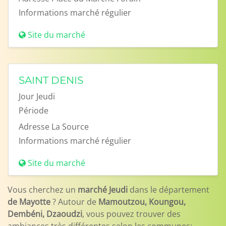
Informations
marché régulier
Site du marché
SAINT DENIS
Jour
Jeudi
Période
Adresse
La Source
Informations
marché régulier
Site du marché
Vous cherchez un
marché Jeudi
dans le département
de Mayotte
? Autour de
Mamoutzou, Koungou,
Dembéni, Dzaoudzi
, vous pouvez trouver des