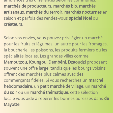
ambiances très différentes selon les communes:
marchés de producteurs
,
marchés bio
,
marchés
artisanaux
,
marchés du terroir
,
marchés nocturnes
en
saison et parfois des rendez-vous
spécial Noël
ou
créateurs
.
Selon vos envies, vous pouvez privilégier un marché
pour les fruits et légumes, un autre pour les fromages,
la boucherie, les poissons, les produits fermiers ou les
spécialités locales. Les grandes villes comme
Mamoutzou, Koungou, Dembéni, Dzaoudzi
proposent
souvent une offre large, tandis que les bourgs voisins
offrent des marchés plus calmes avec des
commerçants fidèles. Si vous recherchez un
marché
hebdomadaire
, un
petit marché de village
, un
marché
du soir
ou un
marché thématique
, cette sélection
locale vous aide à repérer les bonnes adresses dans
de
Mayotte
.