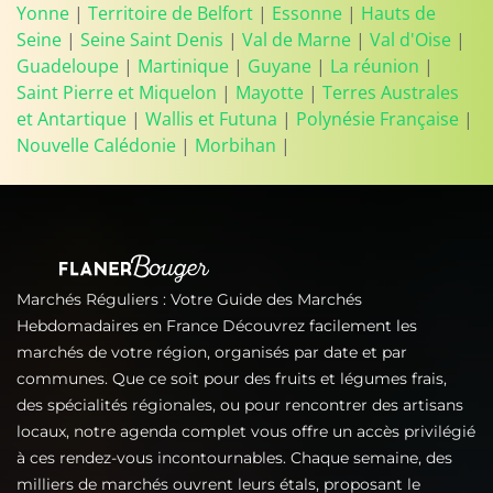
Yonne
|
Territoire de Belfort
|
Essonne
|
Hauts de
Seine
|
Seine Saint Denis
|
Val de Marne
|
Val d'Oise
|
Guadeloupe
|
Martinique
|
Guyane
|
La réunion
|
Saint Pierre et Miquelon
|
Mayotte
|
Terres Australes
et Antartique
|
Wallis et Futuna
|
Polynésie Française
|
Nouvelle Calédonie
|
Morbihan
|
Marchés Réguliers : Votre Guide des Marchés
Hebdomadaires en France Découvrez facilement les
marchés de votre région, organisés par date et par
communes. Que ce soit pour des fruits et légumes frais,
des spécialités régionales, ou pour rencontrer des artisans
locaux, notre agenda complet vous offre un accès privilégié
à ces rendez-vous incontournables. Chaque semaine, des
milliers de marchés ouvrent leurs étals, proposant le