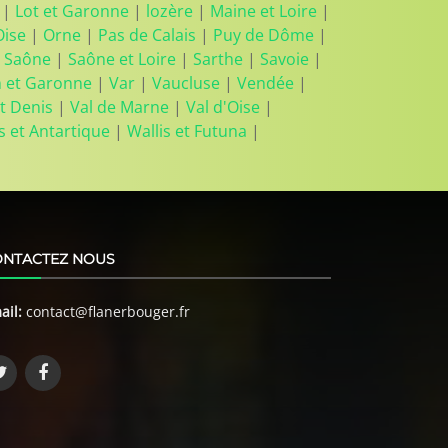
|
Lot et Garonne
|
lozère
|
Maine et Loire
|
Oise
|
Orne
|
Pas de Calais
|
Puy de Dôme
|
 Saône
|
Saône et Loire
|
Sarthe
|
Savoie
|
n et Garonne
|
Var
|
Vaucluse
|
Vendée
|
t Denis
|
Val de Marne
|
Val d'Oise
|
s et Antartique
|
Wallis et Futuna
|
ONTACTEZ NOUS
ail:
contact@flanerbouger.fr