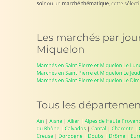
soir
ou un
marché thématique
, cette sélec
Les marchés par jour
Miquelon
Marchés en Saint Pierre et Miquelon Le Lun
Marchés en Saint Pierre et Miquelon Le Jeud
Marchés en Saint Pierre et Miquelon Le Di
Tous les département
Ain
|
Aisne
|
Allier
|
Alpes de Haute Proven
du Rhône
|
Calvados
|
Cantal
|
Charente
|
Creuse
|
Dordogne
|
Doubs
|
Drôme
|
Eur