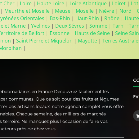
et Cher
|
Loire
|
Haute Loire
|
Loire Atlantique
|
Loiret
|
Lot
|
Meurthe et Moselle
|
Meuse
|
Moselle
|
Nièvre
|
Nord
|
yrénées Orientales
|
Bas-Rhin
|
Haut-Rhin
|
Rhône
|
Haute
ne et Marne
|
Yvelines
|
Deux Sévres
|
Somme
|
Tarn
|
Tar
Territoire de Belfort
|
Essonne
|
Hauts de Seine
|
Seine Sain
union
|
Saint Pierre et Miquelon
|
Mayotte
|
Terres Australe
Morbihan
|
C
Hebdomadaires en France Découvrez facilement les
Em
t par communes. Que ce soit pour des fruits et légumes
ntrer des artisans locaux, notre agenda complet vous offre
rnables. Chaque semaine, des milliers de marchés
s terroirs. Ne manquez plus l'occasion de faire vos
ucteurs près de chez vous.