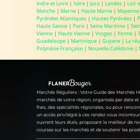
Indre et Loire
|
Isère
|
Jura
|
Landes
|
Loir 
Manche
|
Marne
|
Haute Marne
|
Mayenne
Pyrénées Atlantiques
|
Hautes Pyrénées
|
P
Haute Savoie
|
Paris
|
Seine Maritime
|
Sei
Vienne
|
Haute Vienne
|
Vosges
|
Yonne
|
Guadeloupe
|
Martinique
|
Guyane
|
La ré
Polynésie Française
|
Nouvelle Calédonie
|
Marchés Réguliers : Votre Guide des Marchés 
marchés de votre région, organisés par date e
frais, des spécialités régionales, ou pour renco
un accès privilégié à ces rendez-vous incontou
ouvrent leurs étals, proposant le meilleur de no
courses sur les marchés et de soutenir les prod