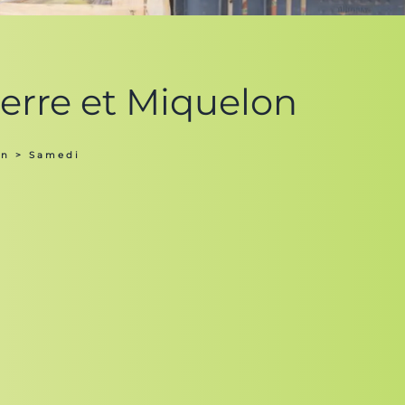
ierre et Miquelon
on
> Samedi