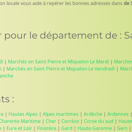
tion locale vous aide à repérer les bonnes adresses dans
de 
 pour le département de : Sa
di
|
Marchés en Saint Pierre et Miquelon Le Mardi
|
Marchés
i
|
Marchés en Saint Pierre et Miquelon Le Vendredi
|
March
manche
s :
ce
|
Hautes Alpes
|
Alpes maritimes
|
Ardèche
|
Ardennes
Charente Maritime
|
Cher
|
Corrèze
|
Corse du sud
|
Haute
e
|
Eure et Loir
|
Finistère
|
Gard
|
Haute Garonne
|
Gers