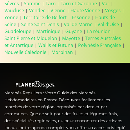
Sévres
|
Somme
|
Tarn
|
Tarn et Garonne
|
Var
|
Vaucluse
|
Vendée
|
Vienne
|
Haute Vienne
|
Vosges
|
Yonne
|
Territoire de Belfort
|
Essonne
|
Hauts de
Seine
|
Seine Saint Denis
|
Val de Marne
|
Val d'Oise
|
Guadeloupe
|
Martinique
|
Guyane
|
La réunion
|
Saint Pierre et Miquelon
|
Mayotte
|
Terres Australes
et Antartique
|
Wallis et Futuna
|
Polynésie Française
|
Nouvelle Calédonie
|
Morbihan
|
Marchés Réguliers : Votre Guide des Marchés
Hebdomadaires en France Découvrez facilement les
marchés de votre région, organisés par date et par
communes. Que ce soit pour des fruits et légumes frais,
des spécialités régionales, ou pour rencontrer des artisans
locaux, notre agenda complet vous offre un accès privilégié