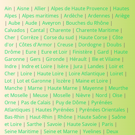
Ain
|
Aisne
|
Allier
|
Alpes de Haute Provence
|
Hautes
Alpes
|
Alpes maritimes
|
Ardèche
|
Ardennes
|
Ariège
|
Aube
|
Aude
|
Aveyron
|
Bouches du Rhône
|
Calvados
|
Cantal
|
Charente
|
Charente Maritime
|
Cher
|
Corrèze
|
Corse du sud
|
Haute Corse
|
Côte
d'or
|
Côtes d'Armor
|
Creuse
|
Dordogne
|
Doubs
|
Drôme
|
Eure
|
Eure et Loir
|
Finistère
|
Gard
|
Haute
Garonne
|
Gers
|
Gironde
|
Hérault
|
Ille et Vilaine
|
Indre
|
Indre et Loire
|
Isère
|
Jura
|
Landes
|
Loir et
Cher
|
Loire
|
Haute Loire
|
Loire Atlantique
|
Loiret
|
Lot
|
Lot et Garonne
|
lozère
|
Maine et Loire
|
Manche
|
Marne
|
Haute Marne
|
Mayenne
|
Meurthe
et Moselle
|
Meuse
|
Moselle
|
Nièvre
|
Nord
|
Oise
|
Orne
|
Pas de Calais
|
Puy de Dôme
|
Pyrénées
Atlantiques
|
Hautes Pyrénées
|
Pyrénées Orientales
|
Bas-Rhin
|
Haut-Rhin
|
Rhône
|
Haute Saône
|
Saône
et Loire
|
Sarthe
|
Savoie
|
Haute Savoie
|
Paris
|
Seine Maritime
|
Seine et Marne
|
Yvelines
|
Deux