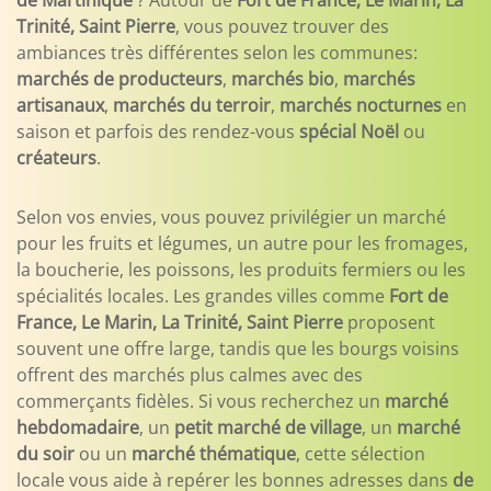
de Martinique
? Autour de
Fort de France, Le Marin, La
Trinité, Saint Pierre
, vous pouvez trouver des
ambiances très différentes selon les communes:
marchés de producteurs
,
marchés bio
,
marchés
artisanaux
,
marchés du terroir
,
marchés nocturnes
en
saison et parfois des rendez-vous
spécial Noël
ou
créateurs
.
Selon vos envies, vous pouvez privilégier un marché
pour les fruits et légumes, un autre pour les fromages,
la boucherie, les poissons, les produits fermiers ou les
spécialités locales. Les grandes villes comme
Fort de
France, Le Marin, La Trinité, Saint Pierre
proposent
souvent une offre large, tandis que les bourgs voisins
offrent des marchés plus calmes avec des
commerçants fidèles. Si vous recherchez un
marché
hebdomadaire
, un
petit marché de village
, un
marché
du soir
ou un
marché thématique
, cette sélection
locale vous aide à repérer les bonnes adresses dans
de