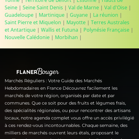
Yonne
|
Territoire de Belfort
|
Essonne
|
Hauts de
Seine
|
Seine Saint Denis
|
Val de Marne
|
Val d'Oise
|
Guadeloupe
|
Martinique
|
Guyane
|
La réunion
|
Saint Pierre et Miquelon
|
Mayotte
|
Terres Australes
et Antartique
|
Wallis et Futuna
|
Polynésie Française
|
Nouvelle Calédonie
|
Morbihan
|
Marchés Réguliers : Votre Guide des Marchés
Hebdomadaires en France Découvrez facilement les
marchés de votre région, organisés par date et par
communes. Que ce soit pour des fruits et légumes frais,
des spécialités régionales, ou pour rencontrer des artisans
locaux, notre agenda complet vous offre un accès privilégié
à ces rendez-vous incontournables. Chaque semaine, des
milliers de marchés ouvrent leurs étals, proposant le