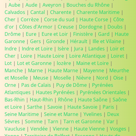
|
Aube
|
Aude
|
Aveyron
|
Bouches du Rhône
|
Calvados
|
Cantal
|
Charente
|
Charente Maritime
|
Cher
|
Corrèze
|
Corse du sud
|
Haute Corse
|
Côte
d'or
|
Côtes d'Armor
|
Creuse
|
Dordogne
|
Doubs
|
Drôme
|
Eure
|
Eure et Loir
|
Finistère
|
Gard
|
Haute
Garonne
|
Gers
|
Gironde
|
Hérault
|
Ille et Vilaine
|
Indre
|
Indre et Loire
|
Isère
|
Jura
|
Landes
|
Loir et
Cher
|
Loire
|
Haute Loire
|
Loire Atlantique
|
Loiret
|
Lot
|
Lot et Garonne
|
lozère
|
Maine et Loire
|
Manche
|
Marne
|
Haute Marne
|
Mayenne
|
Meurthe
et Moselle
|
Meuse
|
Moselle
|
Nièvre
|
Nord
|
Oise
|
Orne
|
Pas de Calais
|
Puy de Dôme
|
Pyrénées
Atlantiques
|
Hautes Pyrénées
|
Pyrénées Orientales
|
Bas-Rhin
|
Haut-Rhin
|
Rhône
|
Haute Saône
|
Saône
et Loire
|
Sarthe
|
Savoie
|
Haute Savoie
|
Paris
|
Seine Maritime
|
Seine et Marne
|
Yvelines
|
Deux
Sévres
|
Somme
|
Tarn
|
Tarn et Garonne
|
Var
|
Vaucluse
|
Vendée
|
Vienne
|
Haute Vienne
|
Vosges
|