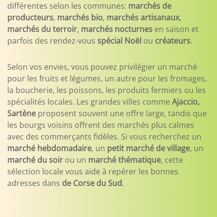
différentes selon les communes:
marchés de
producteurs
,
marchés bio
,
marchés artisanaux
,
marchés du terroir
,
marchés nocturnes
en saison et
parfois des rendez-vous
spécial Noël
ou
créateurs
.
Selon vos envies, vous pouvez privilégier un marché
pour les fruits et légumes, un autre pour les fromages,
la boucherie, les poissons, les produits fermiers ou les
spécialités locales. Les grandes villes comme
Ajaccio,
Sartène
proposent souvent une offre large, tandis que
les bourgs voisins offrent des marchés plus calmes
avec des commerçants fidèles. Si vous recherchez un
marché hebdomadaire
, un
petit marché de village
, un
marché du soir
ou un
marché thématique
, cette
sélection locale vous aide à repérer les bonnes
adresses dans
de Corse du Sud
.