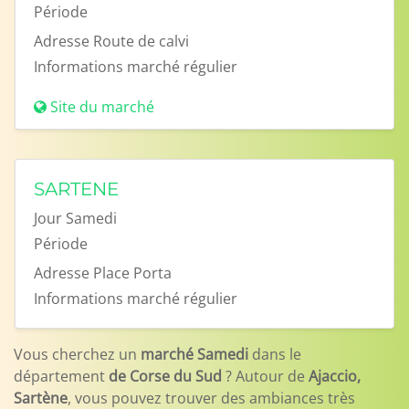
Période
Adresse
Route de calvi
Informations
marché régulier
Site du marché
SARTENE
Jour
Samedi
Période
Adresse
Place Porta
Informations
marché régulier
Vous cherchez un
marché Samedi
dans le
département
de Corse du Sud
? Autour de
Ajaccio,
Sartène
, vous pouvez trouver des ambiances très