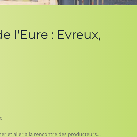
 l'Eure : Evreux,
re
ner et aller à la rencontre des producteurs…