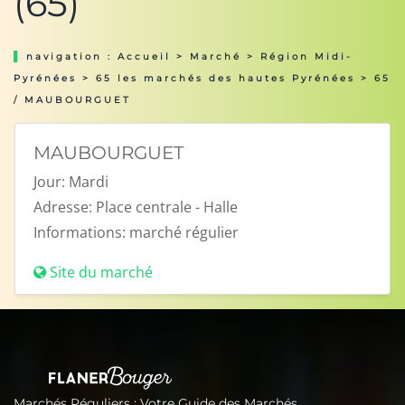
(65)
navigation :
Accueil
>
Marché
>
Région Midi-
Pyrénées
>
65 les marchés des hautes Pyrénées
> 65
/ MAUBOURGUET
MAUBOURGUET
Jour:
Mardi
Adresse:
Place centrale - Halle
Informations:
marché régulier
Site du marché
Marchés Réguliers : Votre Guide des Marchés