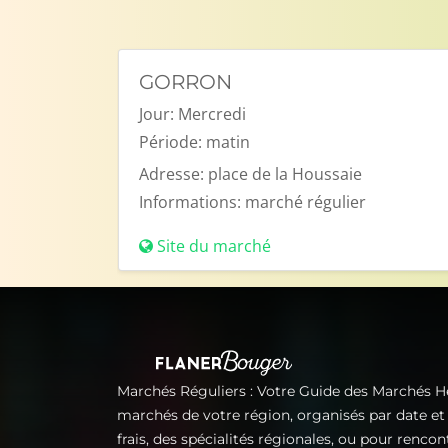
GORRON
Jour:
Mercredi
Période:
matin
Adresse:
place de la Houssaie
Informations:
marché régulier
Site du marché
Marchés Réguliers : Votre Guide des Marchés 
marchés de votre région, organisés par date e
frais, des spécialités régionales, ou pour renco