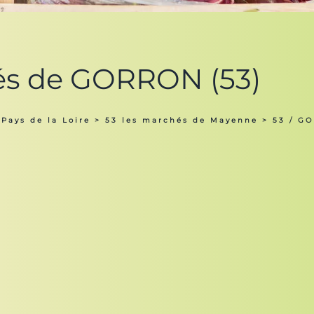
és de GORRON (53)
Pays de la Loire
>
53 les marchés de Mayenne
> 53 / G