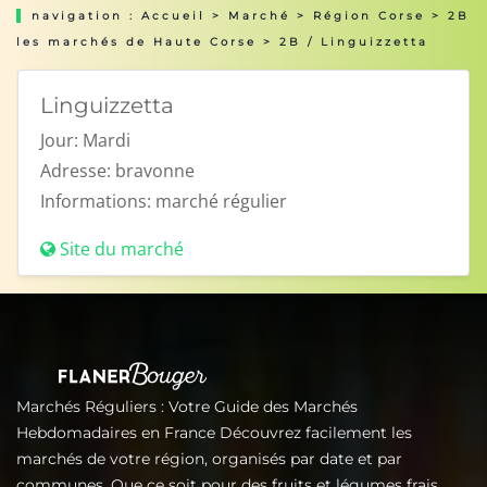
navigation :
Accueil
>
Marché
>
Région Corse
>
2B
les marchés de Haute Corse
> 2B / Linguizzetta
Linguizzetta
Jour:
Mardi
Adresse:
bravonne
Informations:
marché régulier
Site du marché
Marchés Réguliers : Votre Guide des Marchés
Hebdomadaires en France Découvrez facilement les
marchés de votre région, organisés par date et par
communes. Que ce soit pour des fruits et légumes frais,