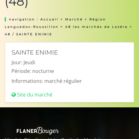
(48)
navigation :
Accueil
>
Marché
>
Région
Languedoc-Roussillon
>
48 les marchés de Lozère
>
48 / SAINTE ENIMIE
SAINTE ENIMIE
Jour:
Jeudi
Période:
nocturne
Informations:
marché régulier
Site du marché