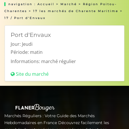
navigation :
Accueil
>
Marché
>
Région Poitou-
Charentes
>
17 les marchés de Charente Maritime
>
17 / Port d'Envaux
Port d'Envaux
Jour:
Jeudi
Période:
matin
Informations:
marché régulier
Site du marché
Marchés Réguliers : Votre Guide des Marchés
Hebdomadaires en France Découvrez facilement les