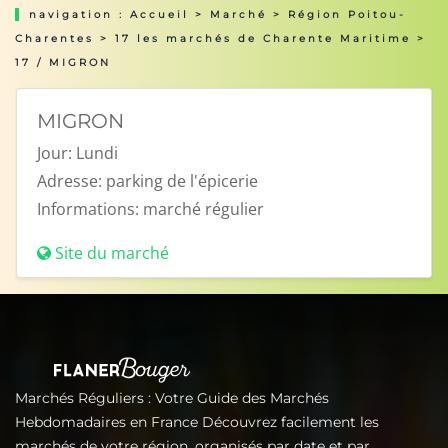
navigation :
Accueil
>
Marché
>
Région Poitou-
Charentes
>
17 les marchés de Charente Maritime
>
17 / MIGRON
MIGRON
Jour:
Lundi
Adresse:
parking de l'épicerie
Informations:
marché régulier
Site du marché
Marchés Réguliers : Votre Guide des Marchés
Hebdomadaires en France Découvrez facilement les
marchés de votre région, organisés par date et par