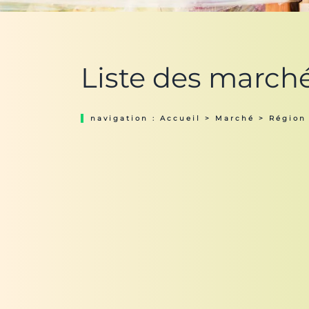
Liste des march
navigation :
Accueil
>
Marché
>
Région