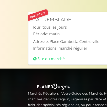
Aujourd'hui
LA TREMBLADE
Jour:
tous les jours
Période:
matin
Adresse:
Place Gambetta Centre ville
Informations:
marché régulier
Site du marché
Marchés Réguliers : Votre Guide des Marchés 
marchés de votre région, organisés par date e
frais, des spécialités régionales, ou pour renco