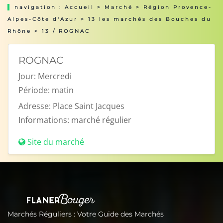
navigation :
Accueil
>
Marché
>
Région Provence-
Alpes-Côte d'Azur
>
13 les marchés des Bouches du
Rhône
> 13 / ROGNAC
ROGNAC
Jour:
Mercredi
Période:
matin
Adresse:
Place Saint Jacques
Informations:
marché régulier
Site du marché
Marchés Réguliers : Votre Guide des Marchés