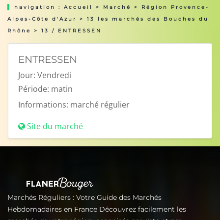
navigation :
Accueil
>
Marché
>
Région Provence-
Alpes-Côte d'Azur
>
13 les marchés des Bouches du
Rhône
> 13 / ENTRESSEN
ENTRESSEN
Jour:
Vendredi
Période:
matin
Informations:
marché régulier
Site du marché
Marchés Réguliers : Votre Guide des Marchés
Hebdomadaires en France Découvrez facilement les