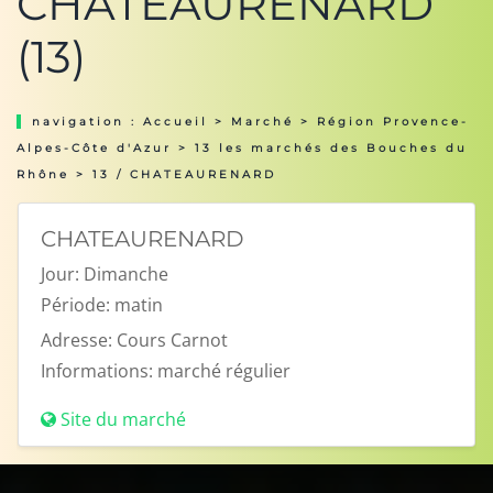
CHATEAURENARD
(13)
navigation :
Accueil
>
Marché
>
Région Provence-
Alpes-Côte d'Azur
>
13 les marchés des Bouches du
Rhône
> 13 / CHATEAURENARD
CHATEAURENARD
Jour:
Dimanche
Période:
matin
Adresse:
Cours Carnot
Informations:
marché régulier
Site du marché