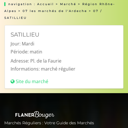
navigation :
Accueil
>
Marché
>
Région Rhône-
Alpes
>
07 les marchés de l'Ardeche
> 07 /
SATILLIEU
SATILLIEU
Jour:
Mardi
Période:
matin
Adresse:
Pl. de la Faurie
Informations:
marché régulier
Site du marché
Marchés Réguliers : Votre Guide des Marchés