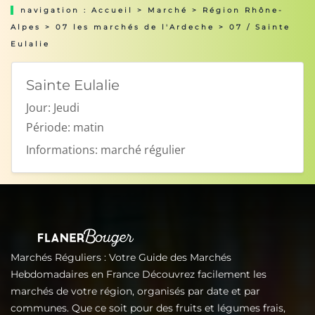
navigation :
Accueil
>
Marché
>
Région Rhône-
Alpes
>
07 les marchés de l'Ardeche
> 07 / Sainte
Eulalie
Sainte Eulalie
Jour:
Jeudi
Période:
matin
Informations:
marché régulier
Marchés Réguliers : Votre Guide des Marchés
Hebdomadaires en France Découvrez facilement les
marchés de votre région, organisés par date et par
communes. Que ce soit pour des fruits et légumes frais,