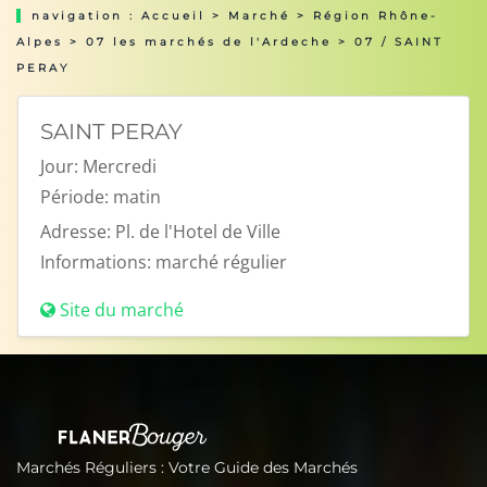
navigation :
Accueil
>
Marché
>
Région Rhône-
Alpes
>
07 les marchés de l'Ardeche
> 07 / SAINT
PERAY
SAINT PERAY
Jour:
Mercredi
Période:
matin
Adresse:
Pl. de l'Hotel de Ville
Informations:
marché régulier
Site du marché
Marchés Réguliers : Votre Guide des Marchés