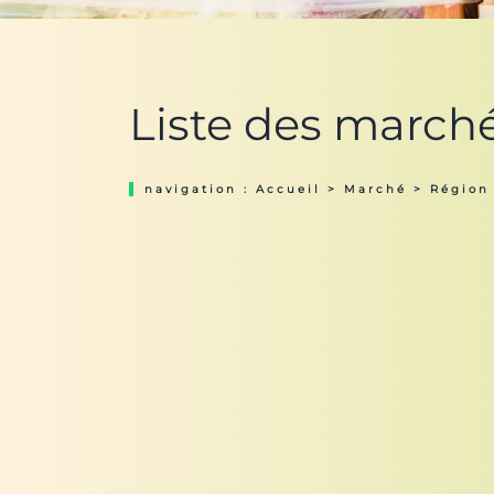
Liste des march
navigation :
Accueil
>
Marché
>
Région