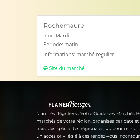
Rochemaure
Jour:
Mardi
Période:
matin
Informations:
marché régulier
Site du marché
Marchés Réguliers : Votre Guide des Marchés 
marchés de votre région, organisés par date e
frais, des spécialités régionales, ou pour renco
un accès privilégié à ces rendez-vous incontou