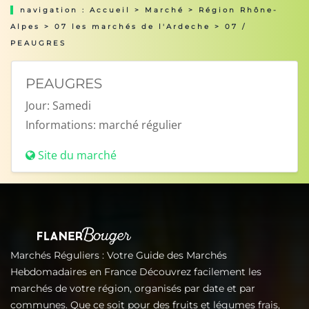
navigation :
Accueil
>
Marché
>
Région Rhône-
Alpes
>
07 les marchés de l'Ardeche
> 07 /
PEAUGRES
PEAUGRES
Jour:
Samedi
Informations:
marché régulier
Site du marché
Marchés Réguliers : Votre Guide des Marchés
Hebdomadaires en France Découvrez facilement les
marchés de votre région, organisés par date et par
communes. Que ce soit pour des fruits et légumes frais,