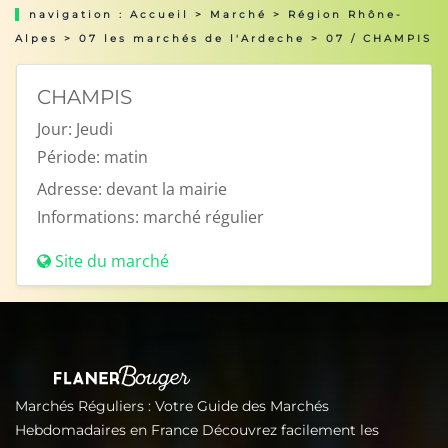
navigation :
Accueil
>
Marché
>
Région Rhône-
Alpes
>
07 les marchés de l'Ardeche
> 07 / CHAMPIS
CHAMPIS
Jour:
Jeudi
Période:
matin
Adresse:
devant la mairie
Informations:
marché régulier
Site du marché
Marchés Réguliers : Votre Guide des Marchés
Hebdomadaires en France Découvrez facilement les