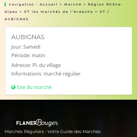
navigation :
Accueil
>
Marché
>
Région Rhône-
Alpes
>
07 les marchés de l'Ardeche
> 07 /
AUBIGNAS
AUBIGNAS
Jour:
Samedi
Période:
matin
Adresse:
Pl. du village
Informations:
marché régulier
Site du marché
Marchés Réguliers : Votre Guide des Marchés