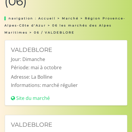
(06)
navigation :
Accueil
>
Marché
>
Région Provence-
Alpes-Côte d'Azur
>
06 les marchés des Alpes
Maritimes
> 06 / VALDEBLORE
VALDEBLORE
Jour:
Dimanche
Période:
mai à octobre
Adresse:
La Bolline
Informations:
marché régulier
Site du marché
VALDEBLORE