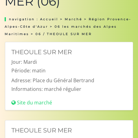
MER (06)
navigation :
Accueil
>
Marché
>
Région Provence-
Alpes-Côte d'Azur
>
06 les marchés des Alpes
Maritimes
> 06 / THEOULE SUR MER
THEOULE SUR MER
Jour:
Mardi
Période:
matin
Adresse:
Place du Général Bertrand
Informations:
marché régulier
Site du marché
THEOULE SUR MER