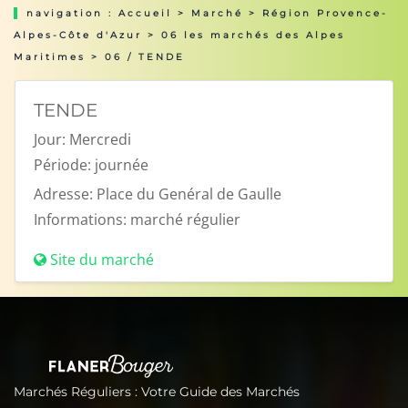
navigation :
Accueil
>
Marché
>
Région Provence-
Alpes-Côte d'Azur
>
06 les marchés des Alpes
Maritimes
> 06 / TENDE
TENDE
Jour:
Mercredi
Période:
journée
Adresse:
Place du Genéral de Gaulle
Informations:
marché régulier
Site du marché
Marchés Réguliers : Votre Guide des Marchés