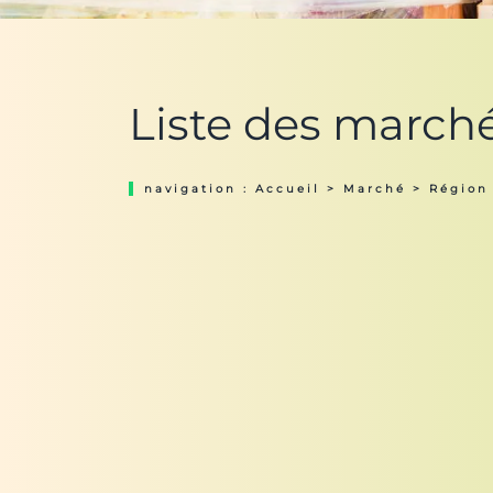
Liste des march
navigation :
Accueil
>
Marché
>
Région