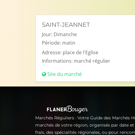
SAINT-JEANNET
Jour:
Dimanche
Période:
matin
Adresse:
place de l'Eglise
Informations:
marché régulier
Site du marché
Marchés Réguliers : Votre Guide des Marchés 
marchés de votre région, organisés par date e
frais, des spécialités régionales, ou pour renco