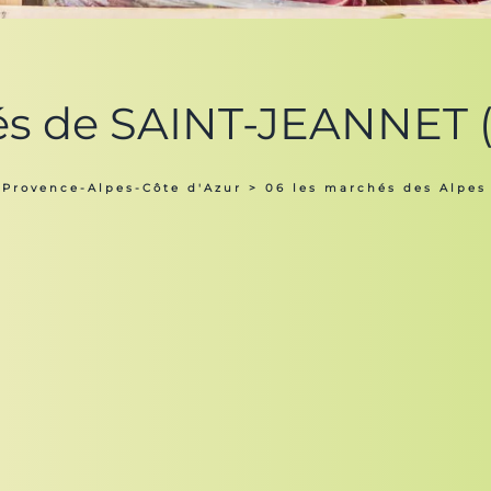
és de SAINT-JEANNET 
 Provence-Alpes-Côte d'Azur
>
06 les marchés des Alpes