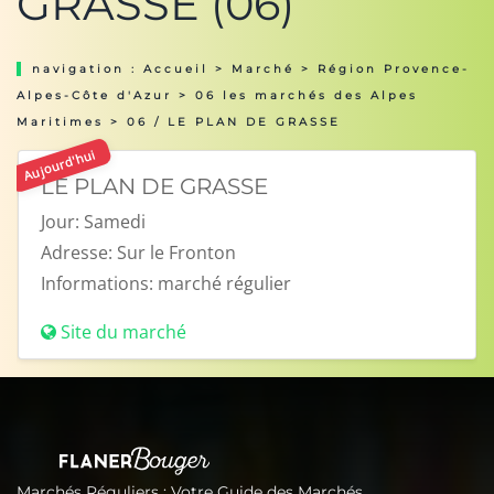
GRASSE (06)
navigation :
Accueil
>
Marché
>
Région Provence-
Alpes-Côte d'Azur
>
06 les marchés des Alpes
Maritimes
> 06 / LE PLAN DE GRASSE
Aujourd'hui
LE PLAN DE GRASSE
Jour:
Samedi
Adresse:
Sur le Fronton
Informations:
marché régulier
Site du marché
Marchés Réguliers : Votre Guide des Marchés