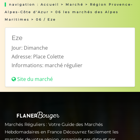
navigation :
Accueil
>
Marché
>
Région Provence-
Alpes-Côte d'Azur
>
06 les marchés des Alpes
Maritimes
> 06 / Eze
Eze
Jour:
Dimanche
Adresse:
Place Colette
Informations:
marché régulier
Site du marché
Marchés Réguliers : Votre Guide des Marchés
Hebdomadaires en France Découvrez facilement les
marchés de votre région, organisés par date et par