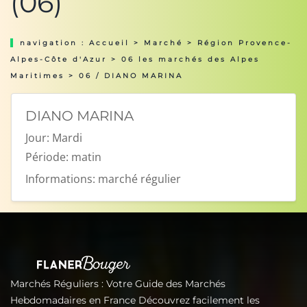
(06)
navigation :
Accueil
>
Marché
>
Région Provence-
Alpes-Côte d'Azur
>
06 les marchés des Alpes
Maritimes
> 06 / DIANO MARINA
DIANO MARINA
Jour:
Mardi
Période:
matin
Informations:
marché régulier
Marchés Réguliers : Votre Guide des Marchés
Hebdomadaires en France Découvrez facilement les