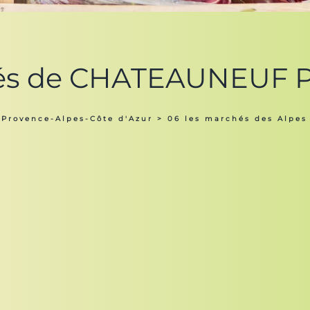
hés de CHATEAUNEUF P
 Provence-Alpes-Côte d'Azur
>
06 les marchés des Alpes