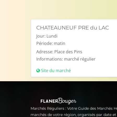
CHATEAUNEUF PRE du LAC
Jour:
Lundi
Période:
matin
Adresse:
Place des Pins
Informations:
marché régulier
Site du marché
Marchés Réguliers : Votre Guide des Marchés 
marchés de votre région, organisés par date e