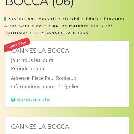
BOCCA (06)
navigation :
Accueil
>
Marché
>
Région Provence-
Alpes-Côte d'Azur
>
06 les marchés des Alpes
Maritimes
> 06 / CANNES LA BOCCA
Aujourd'hui
CANNES LA BOCCA
Jour:
tous les jours
Période:
matin
Adresse:
Place Paul Roubaud
Informations:
marché régulier
Site du marché
CANNES LA BOCCA